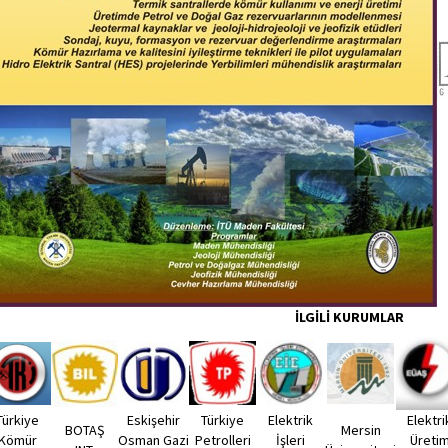
İLGİLİ KURUMLAR
Türkiye
Eskişehir
Türkiye
Elektrik
Elektri
BOTAŞ
Mersin
Kömür
Osman Gazi
Petrolleri
İşleri
Üreti