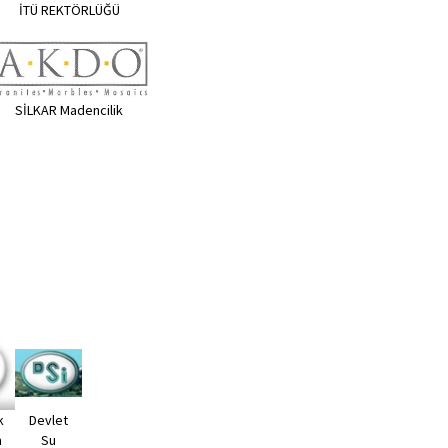
İTÜ REKTÖRLÜĞÜ
SİLKAR Madencilik
k
Devlet
m
Su