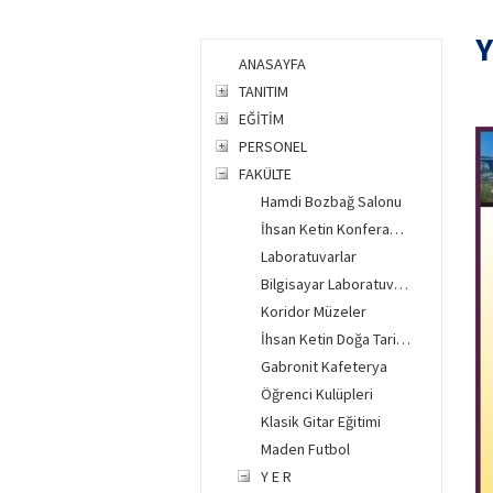
Y
ANASAYFA
TANITIM
EĞİTİM
PERSONEL
FAKÜLTE
Hamdi Bozbağ Salonu
İhsan Ketin Konferans Salonu
Laboratuvarlar
Bilgisayar Laboratuvarları
Koridor Müzeler
İhsan Ketin Doğa Tarihi Müzesi
Gabronit Kafeterya
Öğrenci Kulüpleri
Klasik Gitar Eğitimi
Maden Futbol
Y E R