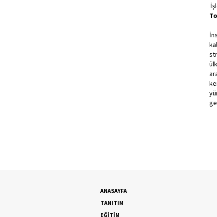
İş
To
İn
ka
st
ül
ar
ke
yü
ge
ANASAYFA
TANITIM
EĞİTİM