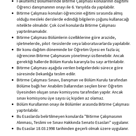
Fakültemiz Bölümlerinde Bitirme Çalışması konularının dağıtımı
Öğrenci danışmanının onayı ile 6. Yarıyılda da yapılabilir.
Bitirme Çalışması konuları öğrencinin eğitimi sırasında almış
olduğu mesleki derslerde edindiği bilgilerin çoğunu kullanacağı
nitelikte olmalıdır. Çok özel konularda Bitirme Çalışması
yaptırılmamalıdır.
Bitirme Çalışması Bölümlerin özelliklerine göre arazide,
işletmelerde, pilot -tesislerde veya laboratuvarlarda yapılabilir.
Bir konu dağıtım döneminde bir Öğretim Üyesi en fazla üç
öğrencinin Bitirme Çalışmasını yönetmeyi üstlenebilir. Ancak
gerektiği hallerde Bölüm Kurulu kararıyla bu sayı arttırılabilir.
Bitirme Çalışması aşağıda verilen belgelerdeki sürece göre
süresinde Dekanlığa teslim edilir.
Bitirme Çalışması Sınavı, Danışman ve Bölüm Kurulu tarafından
Bölüme bağlı her Anabilim Dallarından seçilen birer Öğretim
Üyesinden oluşan sınav komisyonu tarafından yapılır. Ancak
sınav komisyonu üye sayısı üç kişiden az olamaz.
Bölüm Kurullarının onayı ile Bölümler arasında Bitirme Çalışması
yaptırılabilir.
Bu Esaslarda belirtilmeyen konularda ''Bitirme Çalışmasının
Alınması, Teslimi ve Sınavı Hakkında Senato Esasları'' uygulanır.
Bu Esaslar 18.03.1998 tarihinden geçerli olmak üzere uygulanır.